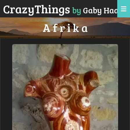
CrazyTh
ings
Zum
by
Gaby Haas
Hauptinhalt
springen
A f r i k a