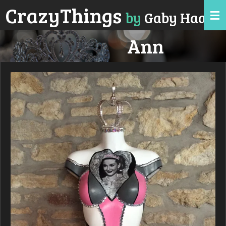
CrazyTh
ings
Zum
by
Gaby Haas
Hauptinhalt
springen
Ann